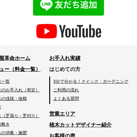
屋革命ホーム
お手入れ実績
ュー（料金一覧）
はじめての方
金一覧
3分で分かる！クイック・ガーデニング
木のお手入れ（剪定）
ご利用の流れ
木の伐採・抜根
よくある質問
草
営業エリア
生（芝張り・芝刈り）
利敷き
植木カットデザイナー紹介
木の消毒・施肥
お客様の声