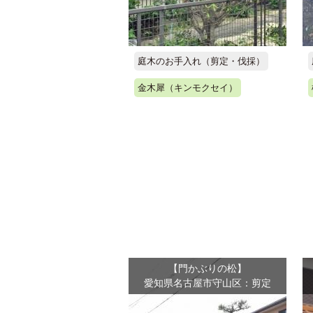
庭木のお手入れ（剪定・伐採）
金木犀（キンモクセイ）
【門かぶりの松】
愛知県名古屋市守山区：剪定