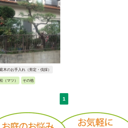
庭木のお手入れ（剪定・伐採）
松（マツ）
その他
1