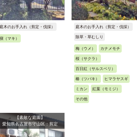
庭木のお手入れ（剪定・伐採）
庭木のお手入れ（剪定・伐採）
除草・草むしり
槇（マキ）
梅（ウメ）
カナメモチ
桜（サクラ）
百日紅（サルスベリ）
椿（ツバキ）
ヒマラヤスギ
ミカン
紅葉（モミジ）
その他
【素敵な庭園】
愛知県名古屋市守山区：剪定