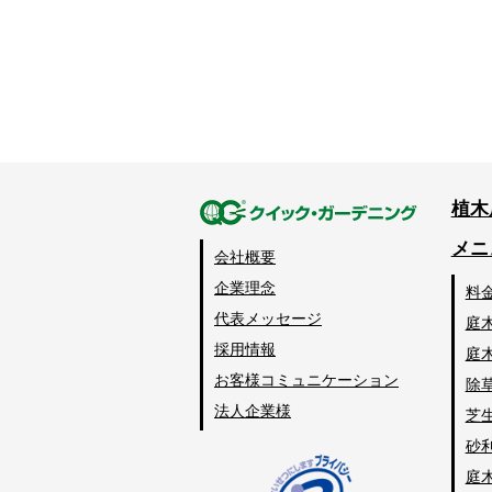
植木
メニ
会社概要
企業理念
料
代表メッセージ
庭
採用情報
庭
お客様コミュニケーション
除
法人企業様
芝
砂
庭