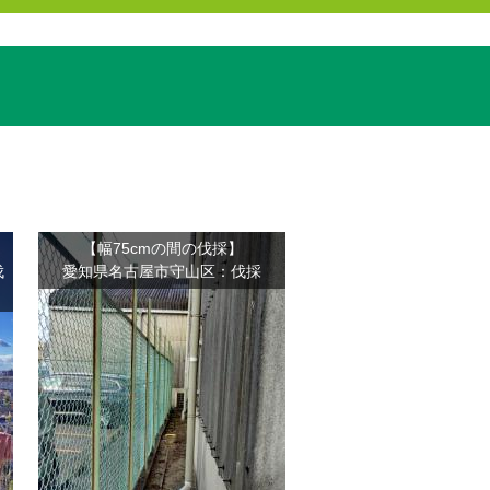
【幅75cmの間の伐採】
伐
愛知県名古屋市守山区：伐採