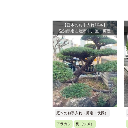
【庭木のお手入れ16本】
愛知県名古屋市中川区：剪定
庭木のお手入れ（剪定・伐採）
アラカシ
梅（ウメ）