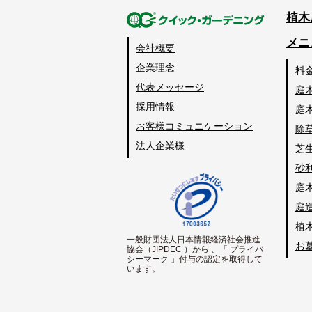
植木
メニ
会社概要
企業理念
料
代表メッセージ
庭
採用情報
庭
お客様コミュニケーション
除
法人企業様
芝
砂
庭
庭
植
一般財団法人日本情報経済社会推進
お
協会（JIPDEC ）から 、「 プライバ
シーマーク 」付与の認定を取得して
います。