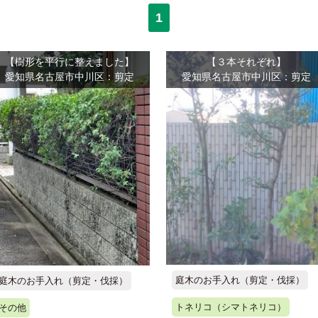
1
【樹形を平行に整えました】
【３本それぞれ】
愛知県名古屋市中川区：剪定
愛知県名古屋市中川区：剪定
庭木のお手入れ（剪定・伐採）
庭木のお手入れ（剪定・伐採）
トネリコ（シマトネリコ）
その他