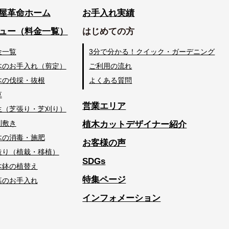
屋革命ホーム
お手入れ実績
ュー（料金一覧）
はじめての方
金一覧
3分で分かる！クイック・ガーデニング
木のお手入れ（剪定）
ご利用の流れ
木の伐採・抜根
よくある質問
草
営業エリア
生（芝張り・芝刈り）
利敷き
植木カットデザイナー紹介
木の消毒・施肥
お客様の声
造り（植栽・移植）
SDGs
木鉢の植替え
特集ページ
墓のお手入れ
インフォメーション