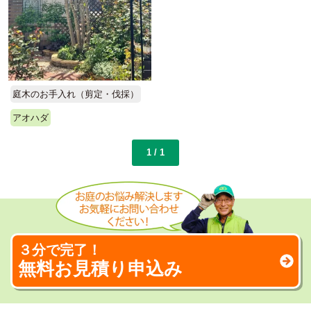
庭木のお手入れ（剪定・伐採）
アオハダ
1 / 1
３分で完了！
無料お見積り申込み