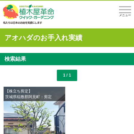
メニュー
アオハダのお手入れ実績
検索結果
1 / 1
【株立ち剪定】
茨城県稲敷郡阿見町：剪定