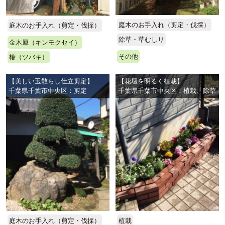
庭木のお手入れ（剪定・伐採）
庭木のお手入れ（剪定・伐採）
除草・草むしり
金木犀（キンモクセイ）
その他
椿（ツバキ）
【美しい玉散らし仕立剪定】
【花壇を明るく植栽】
千葉県千葉市中央区：剪定
千葉県千葉市中央区：植栽、除草
庭木のお手入れ（剪定・伐採）
植栽