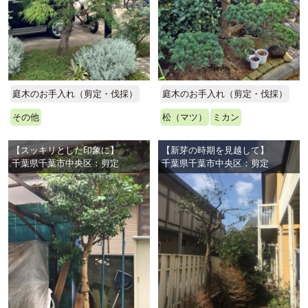
庭木のお手入れ（剪定・伐採）
庭木のお手入れ（剪定・伐採）
その他
松（マツ）
ミカン
【スッキリとした印象に】
【新芽の時期を見越して】
千葉県千葉市中央区：剪定
千葉県千葉市中央区：剪定