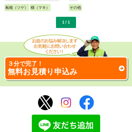
柘植（ツゲ）
槇（マキ）
その他
1 / 1
３分で完了！
無料お見積り申込み