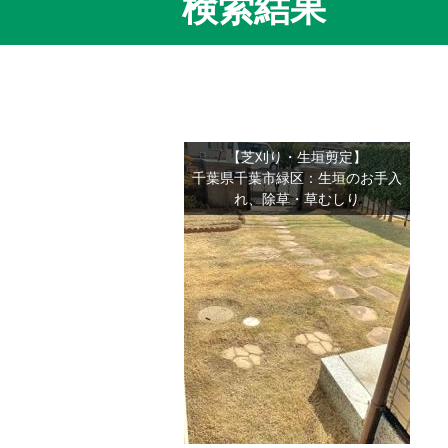
検索結果
【芝刈り・生垣剪定】
千葉県千葉市緑区：生垣のお手入
れ、除草・草むしり