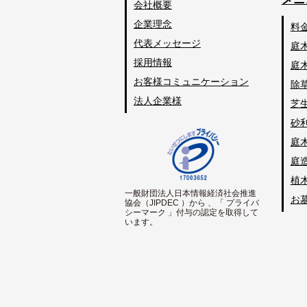
会社概要
企業理念
料
代表メッセージ
庭
採用情報
庭
お客様コミュニケーション
除
法人企業様
芝
砂
庭
庭
植
一般財団法人日本情報経済社会推進
お
協会（JIPDEC ）から 、「 プライバ
シーマーク 」付与の認定を取得して
います。