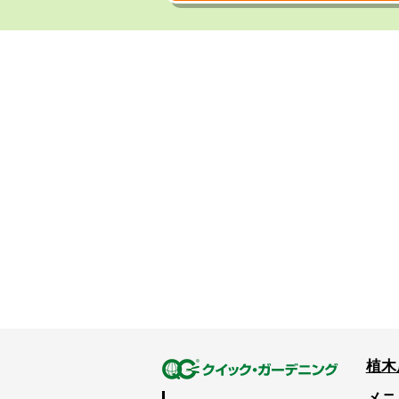
植木
メニ