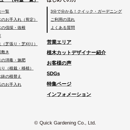
金一覧
3分で分かる！クイック・ガーデニング
木のお手入れ（剪定）
ご利用の流れ
木の伐採・抜根
よくある質問
草
営業エリア
生（芝張り・芝刈り）
利敷き
植木カットデザイナー紹介
木の消毒・施肥
お客様の声
造り（植栽・移植）
SDGs
木鉢の植替え
特集ページ
墓のお手入れ
インフォメーション
© Quick Gardening Co., Ltd.