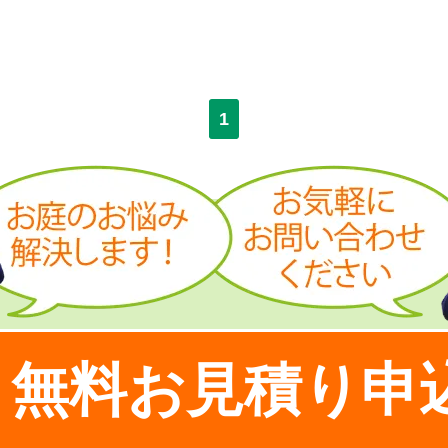
1
無料お見積り申
！