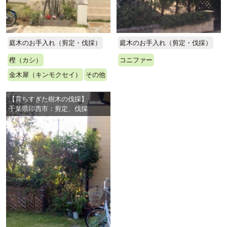
庭木のお手入れ（剪定・伐採）
庭木のお手入れ（剪定・伐採）
樫（カシ）
コニファー
金木犀（キンモクセイ）
その他
【育ちすぎた樹木の伐採】
千葉県印西市：剪定、伐採