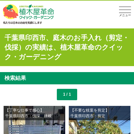
メニュー
千葉県印西市、庭木のお手入れ（剪定・
伐採）の実績は、植木屋革命のクイッ
ク・ガーデニング
検索結果
1 / 1
【丁寧な仕事で感心】
【不要な枝葉を剪定】
千葉県印西市：伐採、抜根
千葉県印西市：剪定