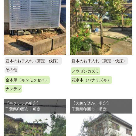
庭木のお手入れ（剪定・伐採）
庭木のお手入れ（剪定・伐採）
その他
ノウゼンカズラ
金木犀（キンモクセイ）
花水木（ハナミズキ）
ナンテン
【モクレンの剪定】
【大胆な透かし剪定】
千葉県印西市：剪定
千葉県印西市：剪定