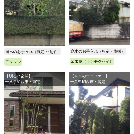
庭木のお手入れ（剪定・伐採）
庭木のお手入れ（剪定・伐採）
金木犀（キンモクセイ）
モクレン
【明るい玄関】
【９本のコニファー】
千葉県印西市：剪定
千葉県印西市：剪定