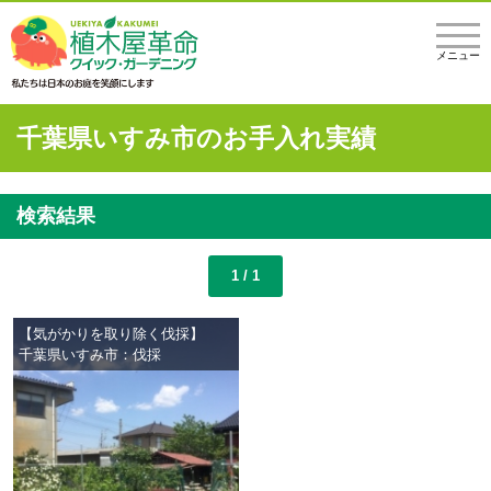
メニュー
千葉県いすみ市のお手入れ実績
検索結果
1 / 1
【気がかりを取り除く伐採】
千葉県いすみ市：伐採