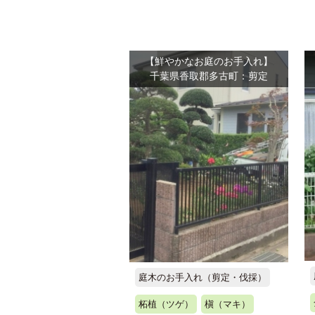
【鮮やかなお庭のお手入れ】
千葉県香取郡多古町：剪定
庭木のお手入れ（剪定・伐採）
柘植（ツゲ）
槇（マキ）