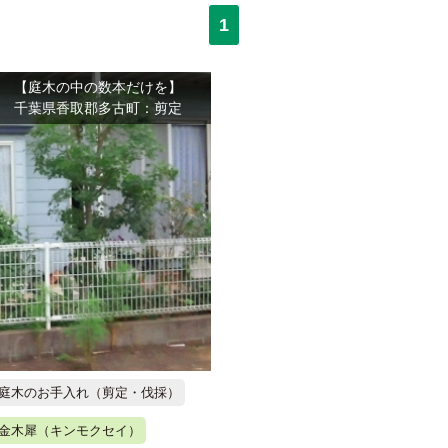
1
【庭木の中の数本だけを】
千葉県香取郡多古町：剪定
庭木のお手入れ（剪定・伐採）
金木犀（キンモクセイ）