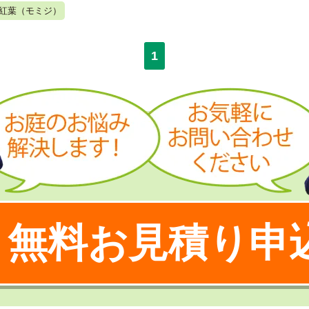
紅葉（モミジ）
1
無料お見積り申
！