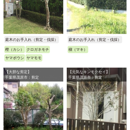
庭木のお手入れ（剪定・伐採）
庭木のお手入れ（剪定・伐採）
樫（カシ）
クロガネモチ
槇（マキ）
ヤマボウシ
ヤマモモ
【大胆な剪定】
【元気なキンモクセイ】
千葉県茂原市：剪定
千葉県茂原市：剪定