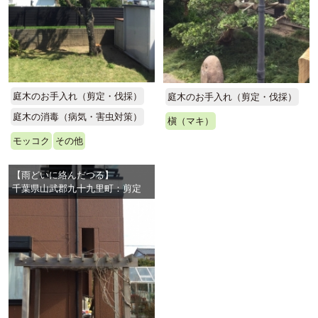
庭木のお手入れ（剪定・伐採）
庭木のお手入れ（剪定・伐採）
庭木の消毒（病気・害虫対策）
槇（マキ）
モッコク
その他
【雨どいに絡んだつる】
千葉県山武郡九十九里町：剪定