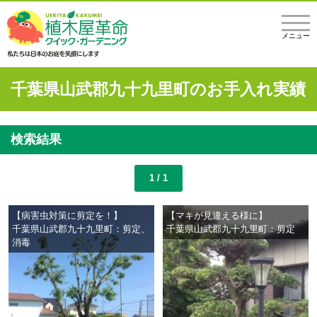
メニュー
千葉県山武郡九十九里町のお手入れ実績
検索結果
1 / 1
【病害虫対策に剪定を！】
【マキが見違える様に】
千葉県山武郡九十九里町：剪定、
千葉県山武郡九十九里町：剪定
消毒