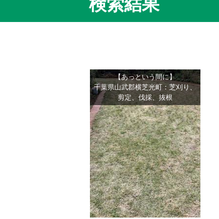
検索結果
【あっという間に】
千葉県山武郡横芝光町：芝刈り、
剪定、伐採、抜根