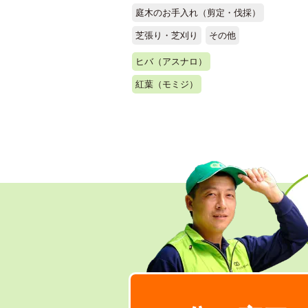
庭木のお手入れ（剪定・伐採）
芝張り・芝刈り
その他
ヒバ（アスナロ）
紅葉（モミジ）