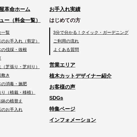
屋革命ホーム
お手入れ実績
ュー（料金一覧）
はじめての方
金一覧
3分で分かる！クイック・ガーデニング
木のお手入れ（剪定）
ご利用の流れ
木の伐採・抜根
よくある質問
草
営業エリア
生（芝張り・芝刈り）
利敷き
植木カットデザイナー紹介
木の消毒・施肥
お客様の声
造り（植栽・移植）
SDGs
木鉢の植替え
特集ページ
墓のお手入れ
インフォメーション