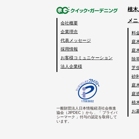
植木
メニ
会社概要
企業理念
料
代表メッセージ
庭
採用情報
庭
お客様コミュニケーション
除
法人企業様
芝
砂
庭
庭
植
一般財団法人日本情報経済社会推進
お
協会（JIPDEC ）から 、「 プライバ
シーマーク 」付与の認定を取得して
います。