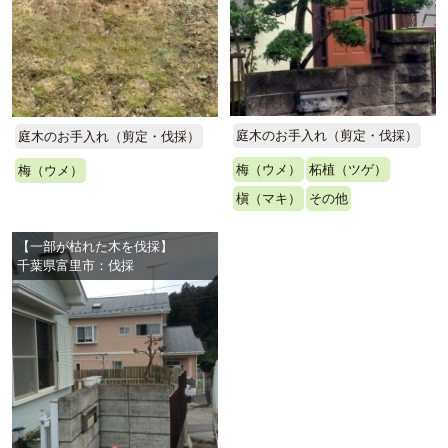
庭木のお手入れ（剪定・伐採）
庭木のお手入れ（剪定・伐採）
梅（ウメ）
柘植（ツゲ）
梅（ウメ）
槇（マキ）
その他
【一部が枯れた木を伐採】
千葉県富里市：伐採