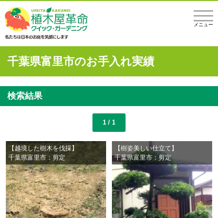
メニュー
千葉県富里市のお手入れ実績
検索結果
1 / 1
【越境した樹木を伐採】
【樹姿美しい仕立て】
千葉県富里市：剪定
千葉県富里市：剪定