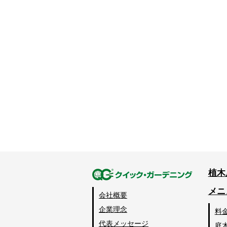
植木
メニ
会社概要
企業理念
料
代表メッセージ
庭