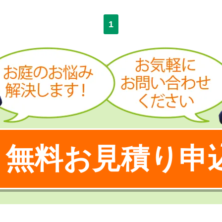
1
無料お見積り申
！