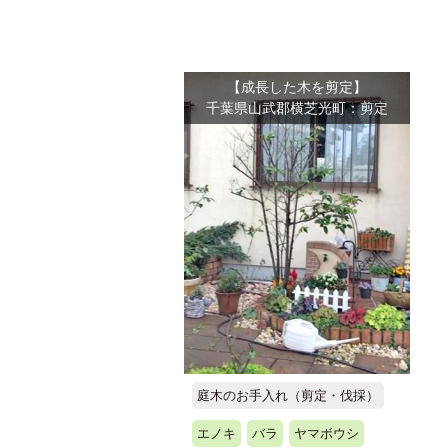
【成長した木を剪定】
千葉県山武郡横芝光町：剪定
庭木のお手入れ（剪定・伐採）
エノキ
バラ
ヤマボウシ