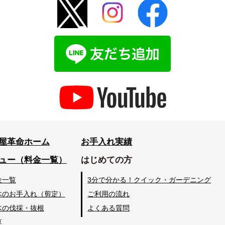
屋革命ホーム
お手入れ実績
ュー（料金一覧）
はじめての方
金一覧
3分で分かる！クイック・ガーデニング
木のお手入れ（剪定）
ご利用の流れ
木の伐採・抜根
よくある質問
草