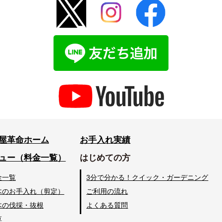
屋革命ホーム
お手入れ実績
ュー（料金一覧）
はじめての方
金一覧
3分で分かる！クイック・ガーデニング
木のお手入れ（剪定）
ご利用の流れ
木の伐採・抜根
よくある質問
草