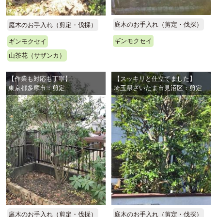
庭木のお手入れ（剪定・伐採）
庭木のお手入れ（剪定・伐採）
ギンモクセイ
ギンモクセイ
山茶花（サザンカ）
【作業も対応も丁寧】
【スッキリと仕立てました】
東京都多摩市：剪定
埼玉県さいたま市見沼区：剪定
庭木のお手入れ（剪定・伐採）
庭木のお手入れ（剪定・伐採）