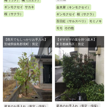
梅（ウメ）
楓（カエデ）
ギンモクセイ
サカキ
金木犀（キンモクセイ）
桜（サクラ）
ギンモクセイ
桜（サクラ）
百日紅（サルスベリ）
モミノキ
モモ
その他
【雨天でもしっかりお手入れ】
【ギザギザの葉を持つ庭木】
茨城県猿島郡境町：剪定
東京都練馬区：剪定
庭木のお手入れ（剪定・伐採）
庭木のお手入れ（剪定・伐採）