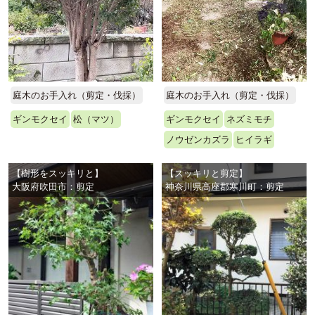
庭木のお手入れ（剪定・伐採）
庭木のお手入れ（剪定・伐採）
ギンモクセイ
松（マツ）
ギンモクセイ
ネズミモチ
ノウゼンカズラ
ヒイラギ
【樹形をスッキリと】
【スッキリと剪定】
大阪府吹田市：剪定
神奈川県高座郡寒川町：剪定