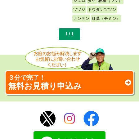
シュロ
タケ
柘植（ツゲ）
ツツジ
ドウダンツツジ
ナンテン
紅葉（モミジ）
1 / 1
３分で完了！
無料お見積り申込み