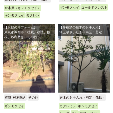
ギンモクセイ
ゴールドクレスト
金木犀（キンモクセイ）
ギンモクセイ
モクレン
【お庭のリフォーム】
【多種類の植木のお手入れ】
東京都調布市：植栽、移植、抜
埼玉県さいたま市南区：剪定
根、砂利敷き、その他
植栽
砂利敷き
その他
庭木のお手入れ（剪定・伐採）
ギンモクセイ
カクレミノ
ギンモクセイ