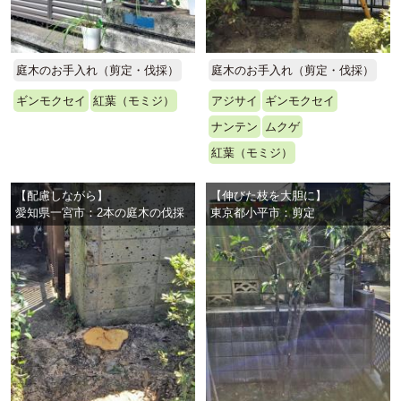
庭木のお手入れ（剪定・伐採）
庭木のお手入れ（剪定・伐採）
ギンモクセイ
紅葉（モミジ）
アジサイ
ギンモクセイ
ナンテン
ムクゲ
紅葉（モミジ）
【配慮しながら】
【伸びた枝を大胆に】
愛知県一宮市：2本の庭木の伐採
東京都小平市：剪定