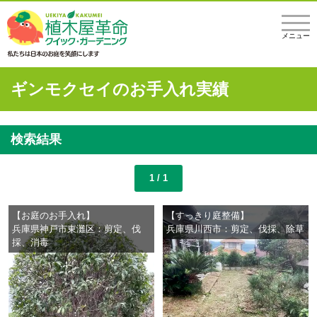
メニュー
ギンモクセイのお手入れ実績
検索結果
1 / 1
【お庭のお手入れ】
【すっきり庭整備】
兵庫県神戸市東灘区：剪定、伐
兵庫県川西市：剪定、伐採、除草
採、消毒