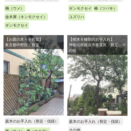
梅（ウメ）
ギンモクセイ
椿（ツバキ）
金木犀（キンモクセイ）
ユズリハ
ギンモクセイ
【お庭の木々を剪定】
【樹木６種類のお手入れ】
東京都中野区：剪定
神奈川県横浜市青葉区：剪定、そ
の他
庭木のお手入れ（剪定・伐採）
庭木のお手入れ（剪定・伐採）
その他