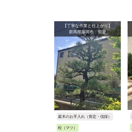
【丁寧な作業と仕上がり】
群馬県藤岡市：剪定
庭木のお手入れ（剪定・伐採）
松（マツ）