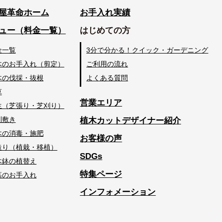
屋革命ホーム
お手入れ実績
ュー（料金一覧）
はじめての方
金一覧
3分で分かる！クイック・ガーデニング
木のお手入れ（剪定）
ご利用の流れ
木の伐採・抜根
よくある質問
草
営業エリア
生（芝張り・芝刈り）
利敷き
植木カットデザイナー紹介
木の消毒・施肥
お客様の声
造り（植栽・移植）
SDGs
木鉢の植替え
特集ページ
墓のお手入れ
インフォメーション