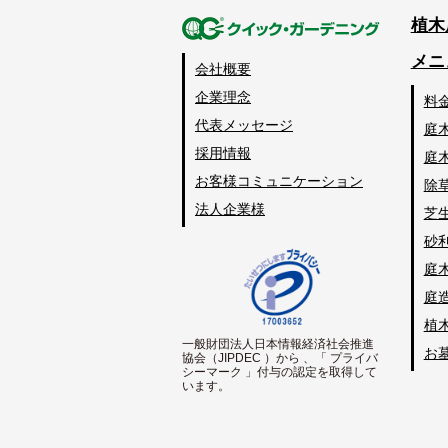
植木
メニ
会社概要
企業理念
料
代表メッセージ
庭
採用情報
庭
お客様コミュニケーション
除
法人企業様
芝
砂
庭
庭
植
一般財団法人日本情報経済社会推進
お
協会（JIPDEC ）から 、「 プライバ
シーマーク 」付与の認定を取得して
います。