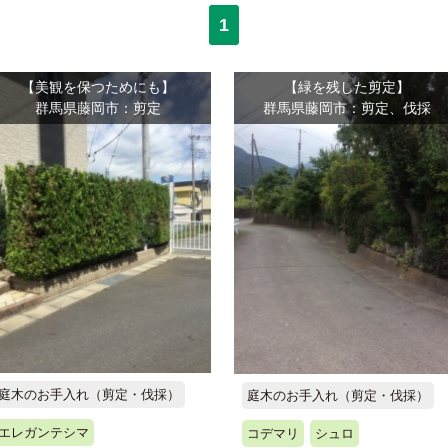
1
【美観を保つためにも】
【緑を残した剪定】
群馬県藤岡市：剪定
群馬県藤岡市：剪定、伐採
庭木のお手入れ（剪定・伐採）
庭木のお手入れ（剪定・伐採）
エレガンテシマ
コデマリ
シュロ