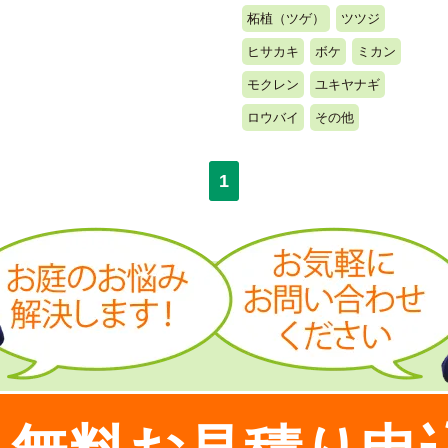
柘植（ツゲ）
ツツジ
ヒサカキ
ボケ
ミカン
モクレン
ユキヤナギ
ロウバイ
その他
1