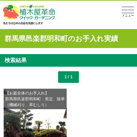
メニュー
群馬県邑楽郡明和町のお手入れ実績
検索結果
1 / 1
【お庭全体のお手入れ】
群馬県邑楽郡明和町：剪定、除草
（機械刈り、草むしり）