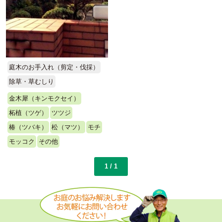
庭木のお手入れ（剪定・伐採）
除草・草むしり
金木犀（キンモクセイ）
柘植（ツゲ）
ツツジ
椿（ツバキ）
松（マツ）
モチ
モッコク
その他
1 / 1