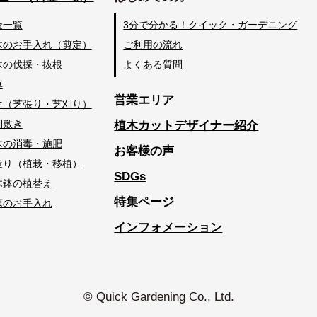
金一覧
3分で分かる！クイック・ガーデニング
木のお手入れ（剪定）
ご利用の流れ
木の伐採・抜根
よくある質問
草
営業エリア
生（芝張り・芝刈り）
利敷き
植木カットデザイナー紹介
木の消毒・施肥
お客様の声
造り（植栽・移植）
SDGs
木鉢の植替え
特集ページ
墓のお手入れ
インフォメーション
© Quick Gardening Co., Ltd.