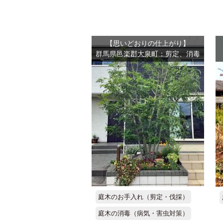
【思いどおりの仕上がり】
群馬県邑楽郡大泉町：剪定、消毒
庭木のお手入れ（剪定・伐採）
庭木の消毒（病気・害虫対策）