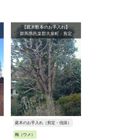
【庭木数本のお手入れ】
群馬県邑楽郡大泉町：剪定
庭木のお手入れ（剪定・伐採）
梅（ウメ）