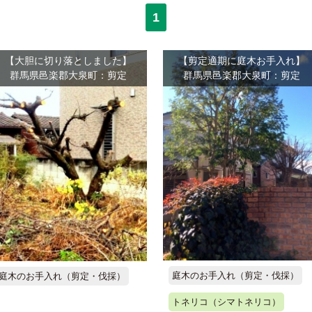
1
【大胆に切り落としました】
【剪定適期に庭木お手入れ】
群馬県邑楽郡大泉町：剪定
群馬県邑楽郡大泉町：剪定
庭木のお手入れ（剪定・伐採）
庭木のお手入れ（剪定・伐採）
トネリコ（シマトネリコ）