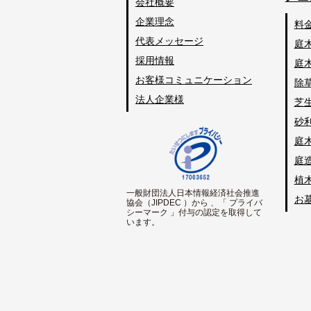
会社概要
企業理念
料
代表メッセージ
庭
採用情報
庭
お客様コミュニケーション
除
法人企業様
芝
砂
庭
庭
植
一般財団法人日本情報経済社会推進
お
協会（JIPDEC ）から 、「 プライバ
シーマーク 」付与の認定を取得して
います。