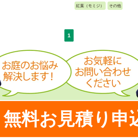
紅葉（モミジ）
その他
1
無料お見積り申
！