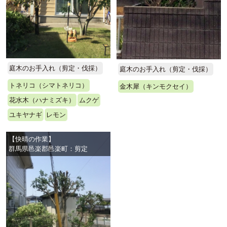
庭木のお手入れ（剪定・伐採）
庭木のお手入れ（剪定・伐採）
トネリコ（シマトネリコ）
金木犀（キンモクセイ）
花水木（ハナミズキ）
ムクゲ
ユキヤナギ
レモン
【快晴の作業】
群馬県邑楽郡邑楽町：剪定