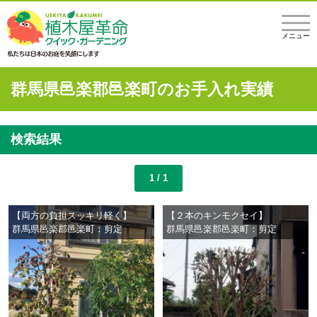
メニュー
群馬県邑楽郡邑楽町のお手入れ実績
検索結果
1 / 1
【両方の負担スッキリ軽く】
【２本のキンモクセイ】
群馬県邑楽郡邑楽町：剪定
群馬県邑楽郡邑楽町：剪定