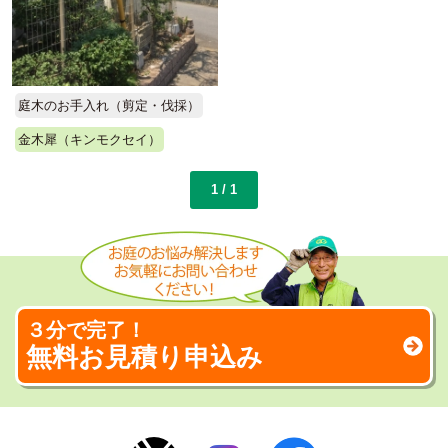
庭木のお手入れ（剪定・伐採）
金木犀（キンモクセイ）
1 / 1
３分で完了！
無料お見積り申込み