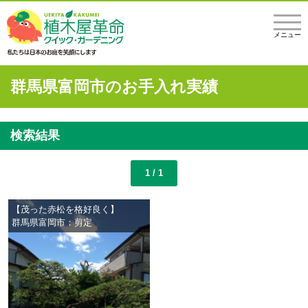
メニュー
群馬県富岡市のお手入れ実績
検索結果
1 / 1
【茂った赤松を格好良く】
群馬県富岡市：剪定