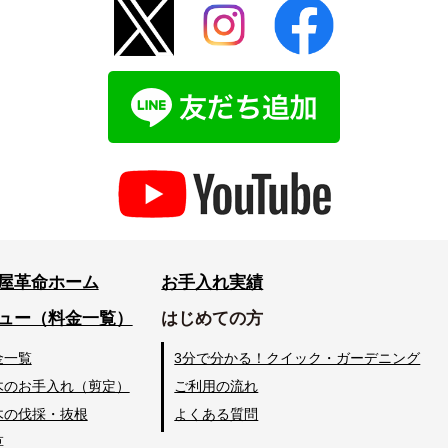
屋革命ホーム
お手入れ実績
ュー（料金一覧）
はじめての方
金一覧
3分で分かる！クイック・ガーデニング
木のお手入れ（剪定）
ご利用の流れ
木の伐採・抜根
よくある質問
草