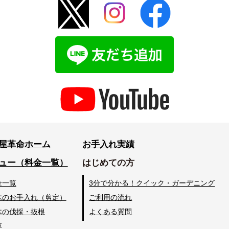
屋革命ホーム
お手入れ実績
ュー（料金一覧）
はじめての方
金一覧
3分で分かる！クイック・ガーデニング
木のお手入れ（剪定）
ご利用の流れ
木の伐採・抜根
よくある質問
草