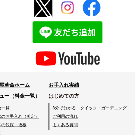
屋革命ホーム
お手入れ実績
ュー（料金一覧）
はじめての方
金一覧
3分で分かる！クイック・ガーデニング
木のお手入れ（剪定）
ご利用の流れ
木の伐採・抜根
よくある質問
草