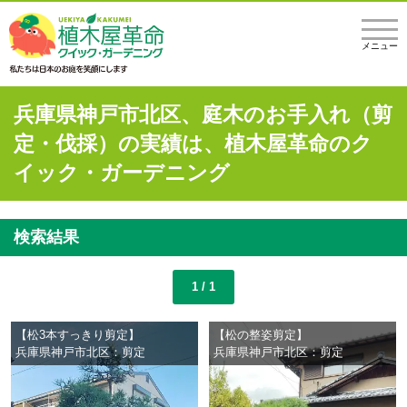
メニュー
兵庫県神戸市北区、庭木のお手入れ（剪
定・伐採）の実績は、植木屋革命のク
イック・ガーデニング
検索結果
1 / 1
【松3本すっきり剪定】
【松の整姿剪定】
兵庫県神戸市北区：剪定
兵庫県神戸市北区：剪定