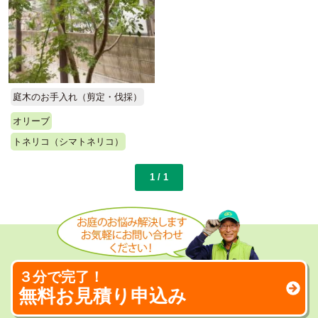
庭木のお手入れ（剪定・伐採）
オリーブ
トネリコ（シマトネリコ）
1 / 1
３分で完了！
無料お見積り申込み