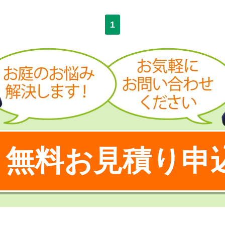
1
無料お見積り申
！