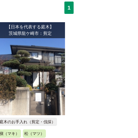
1
【日本を代表する庭木】
茨城県龍ケ崎市：剪定
庭木のお手入れ（剪定・伐採）
槇（マキ）
松（マツ）