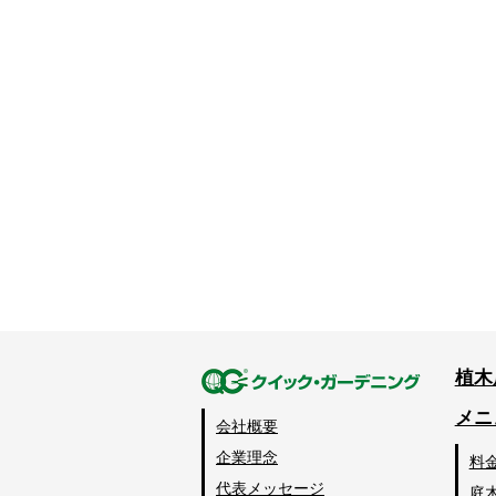
植木
メニ
会社概要
企業理念
料
代表メッセージ
庭