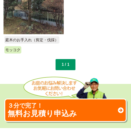
庭木のお手入れ（剪定・伐採）
モッコク
1 / 1
３分で完了！
無料お見積り申込み