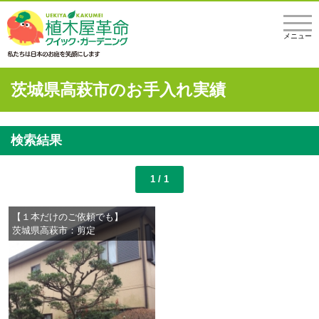
メニュー
茨城県高萩市のお手入れ実績
検索結果
1 / 1
【１本だけのご依頼でも】
茨城県高萩市：剪定