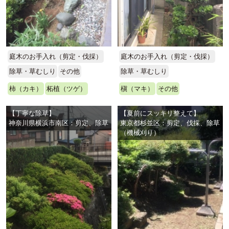
庭木のお手入れ（剪定・伐採）
庭木のお手入れ（剪定・伐採）
除草・草むしり
その他
除草・草むしり
柿（カキ）
柘植（ツゲ）
槇（マキ）
その他
【丁寧な除草】
【夏前にスッキリ整えて】
神奈川県横浜市南区：剪定、除草
東京都杉並区：剪定、伐採、除草
（機械刈り）