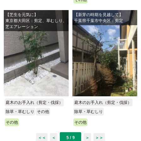
【芝生を元気に】
【新芽の時期を見越して】
東京都大田区：剪定、草むしり、
千葉県千葉市中央区：剪定
芝エアレーション
庭木のお手入れ（剪定・伐採）
庭木のお手入れ（剪定・伐採）
除草・草むしり
その他
除草・草むしり
その他
その他
＜＜
＜
5 / 9
＞
＞＞