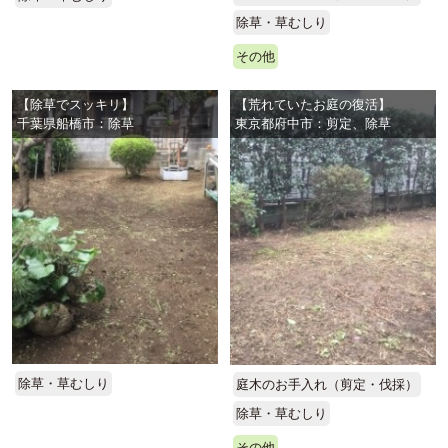
除草・草むしり
その他
【除草でスッキリ】
【荒れていたお庭の復活】
千葉県船橋市：除草
東京都府中市：剪定、除草
除草・草むしり
庭木のお手入れ（剪定・伐採）
除草・草むしり
その他