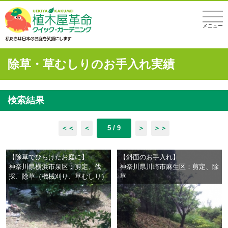
メニュー
除草・草むしりのお手入れ実績
検索結果
＜＜
＜
5 / 9
＞
＞＞
【除草でひらけたお庭に】
【斜面のお手入れ】
神奈川県横浜市泉区：剪定、伐
神奈川県川崎市麻生区：剪定、除
採、除草（機械刈り、草むしり）
草