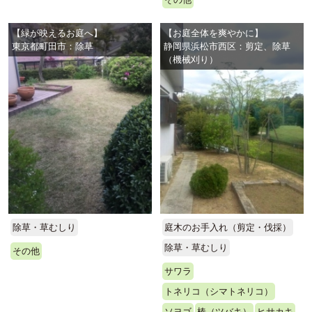
【緑が映えるお庭へ】
【お庭全体を爽やかに】
東京都町田市：除草
静岡県浜松市西区：剪定、除草
（機械刈り）
除草・草むしり
庭木のお手入れ（剪定・伐採）
除草・草むしり
その他
サワラ
トネリコ（シマトネリコ）
ソヨゴ
椿（ツバキ）
ヒサカキ