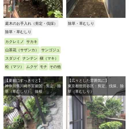
庭木のお手入れ（剪定・伐採）
除草・草むしり
除草・草むしり
カクレミノ
サカキ
山茶花（サザンカ）
サンゴジュ
スダジイ
ナンテン
槇（マキ）
松（マツ）
ムクゲ
モチ
その他
【夏前にすっきりと】
【広々とした雰囲気に】
神奈川県川崎市宮前区：剪定、除
東京都世田谷区：剪定、伐採、除
草（草むしり）、抜根
草（草むしり）