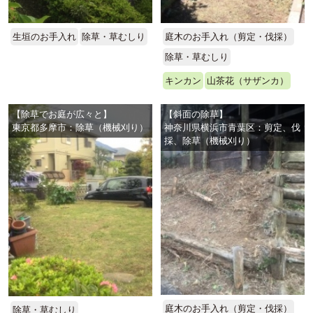
生垣のお手入れ
除草・草むしり
庭木のお手入れ（剪定・伐採）
除草・草むしり
キンカン
山茶花（サザンカ）
【除草でお庭が広々と】
【斜面の除草】
東京都多摩市：除草（機械刈り）
神奈川県横浜市青葉区：剪定、伐
採、除草（機械刈り）
庭木のお手入れ（剪定・伐採）
除草・草むしり