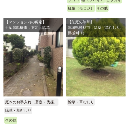
紅葉（モミジ）
その他
【マンション内の剪定】
【芝庭の除草】
千葉県船橋市：剪定、除草
茨城県神栖市：除草（草むしり、
機械刈り）
庭木のお手入れ（剪定・伐採）
除草・草むしり
除草・草むしり
その他