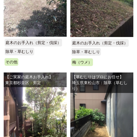
庭木のお手入れ（剪定・伐採）
庭木のお手入れ（剪定・伐採）
除草・草むしり
除草・草むしり
その他
梅（ウメ）
【ご実家の庭木お手入れ】
【草むしりはプロにお任せ】
東京都杉並区：剪定
埼玉県東松山市：除草（草むし
り）