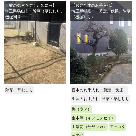
【蚊の発生を防ぐためにも】
【お庭全体のお手入れ】
埼玉県狭山市：除草（草むしり、
埼玉県朝霞市：剪定、伐採、除草
機械刈り）
（機械刈り）
除草・草むしり
庭木のお手入れ（剪定・伐採）
生垣のお手入れ
除草・草むしり
梅（ウメ）
金木犀（キンモクセイ）
山茶花（サザンカ）
モッコク
その他