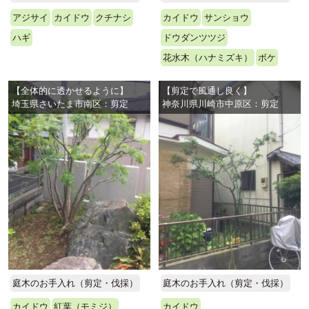
アジサイ
カイドウ
クチナシ
カイドウ
サンショウ
ハギ
ドウダンツツジ
花水木（ハナミズキ）
ボケ
【全体的に透かせるように】
【剪定で風通し良く】
埼玉県さいたま市南区：剪定
神奈川県川崎市中原区：剪定
庭木のお手入れ（剪定・伐採）
庭木のお手入れ（剪定・伐採）
カイドウ
紅葉（モミジ）
カイドウ