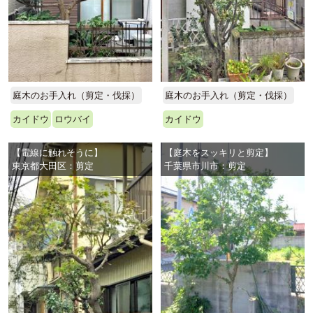
庭木のお手入れ（剪定・伐採）
庭木のお手入れ（剪定・伐採）
カイドウ
ロウバイ
カイドウ
【電線に触れそうに】
【庭木をスッキリと剪定】
東京都大田区：剪定
千葉県市川市：剪定