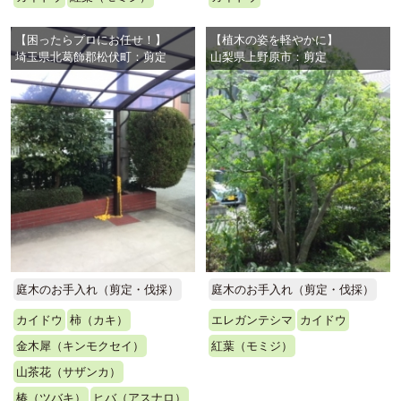
【困ったらプロにお任せ！】
【植木の姿を軽やかに】
埼玉県北葛飾郡松伏町：剪定
山梨県上野原市：剪定
庭木のお手入れ（剪定・伐採）
庭木のお手入れ（剪定・伐採）
カイドウ
柿（カキ）
エレガンテシマ
カイドウ
金木犀（キンモクセイ）
紅葉（モミジ）
山茶花（サザンカ）
椿（ツバキ）
ヒバ（アスナロ）