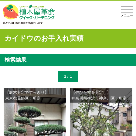
メニュー
カイドウのお手入れ実績
検索結果
1 / 1
【庭木剪定ですっきり】
【伸びた枝を剪定し】
東京都葛飾区：剪定
神奈川県横浜市神奈川区：剪定