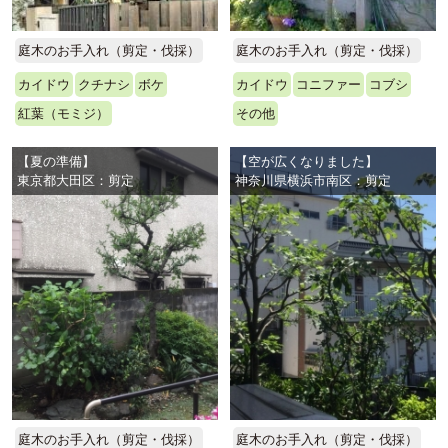
庭木のお手入れ（剪定・伐採）
庭木のお手入れ（剪定・伐採）
カイドウ
クチナシ
ボケ
カイドウ
コニファー
コブシ
紅葉（モミジ）
その他
【夏の準備】
【空が広くなりました】
東京都大田区：剪定
神奈川県横浜市南区：剪定
庭木のお手入れ（剪定・伐採）
庭木のお手入れ（剪定・伐採）