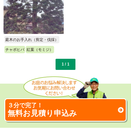
庭木のお手入れ（剪定・伐採）
チャボヒバ
紅葉（モミジ）
1 / 1
３分で完了！
無料お見積り申込み