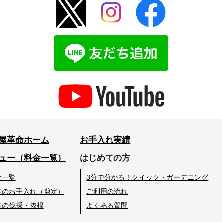
屋革命ホーム
お手入れ実績
ュー（料金一覧）
はじめての方
金一覧
3分で分かる！クイック・ガーデニング
木のお手入れ（剪定）
ご利用の流れ
木の伐採・抜根
よくある質問
草