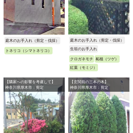
庭木のお手入れ（剪定・伐採）
庭木のお手入れ（剪定・伐採）
生垣のお手入れ
トネリコ（シマトネリコ）
クロガネモチ
柘植（ツゲ）
紅葉（モミジ）
【隣家への影響を考慮して】
【玄関前の三本の木】
神奈川県厚木市：剪定
神奈川県厚木市：剪定