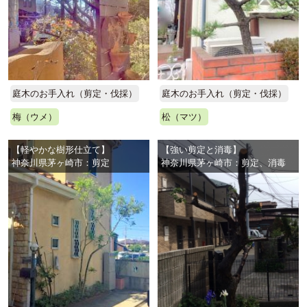
庭木のお手入れ（剪定・伐採）
庭木のお手入れ（剪定・伐採）
梅（ウメ）
松（マツ）
【軽やかな樹形仕立て】
【強い剪定と消毒】
神奈川県茅ヶ崎市：剪定
神奈川県茅ヶ崎市：剪定、消毒