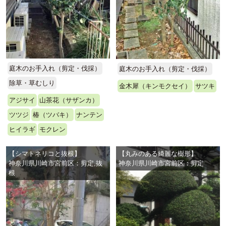
庭木のお手入れ（剪定・伐採）
庭木のお手入れ（剪定・伐採）
除草・草むしり
金木犀（キンモクセイ）
サツキ
アジサイ
山茶花（サザンカ）
ツツジ
椿（ツバキ）
ナンテン
ヒイラギ
モクレン
【シマトネリコと抜根】
【丸みのある綺麗な樹形】
神奈川県川崎市宮前区：剪定,抜
神奈川県川崎市宮前区：剪定
根