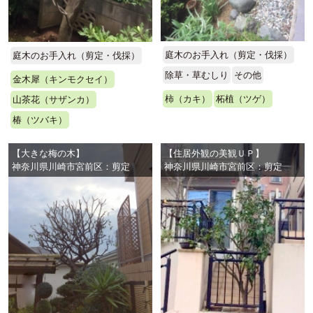
庭木のお手入れ（剪定・伐採）
庭木のお手入れ（剪定・伐採）
除草・草むしり
その他
金木犀（キンモクセイ）
柿（カキ）
柘植（ツゲ）
山茶花（サザンカ）
椿（ツバキ）
【大きな梅の木】
【住居外観の美観ＵＰ】
神奈川県川崎市宮前区：剪定
神奈川県川崎市宮前区：剪定