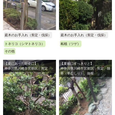
庭木のお手入れ（剪定・伐採）
庭木のお手入れ（剪定・伐採）
柘植（ツゲ）
トネリコ（シマトネリコ）
その他
【夏にあった樹姿に】
【夏前にすっきりと】
神奈川県川崎市宮前区：剪定
神奈川県川崎市宮前区：剪定、除
草（草むしり）、抜根