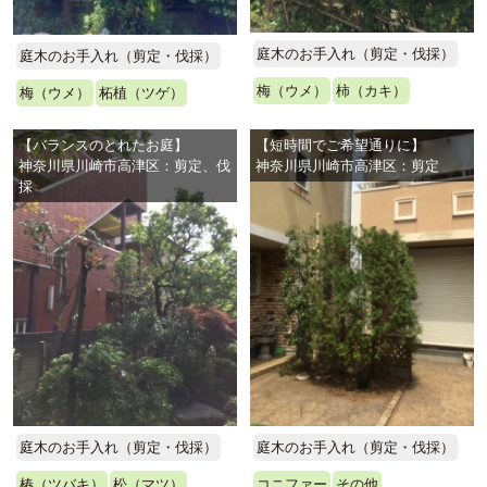
庭木のお手入れ（剪定・伐採）
庭木のお手入れ（剪定・伐採）
梅（ウメ）
柿（カキ）
梅（ウメ）
柘植（ツゲ）
【バランスのとれたお庭】
【短時間でご希望通りに】
神奈川県川崎市高津区：剪定、伐
神奈川県川崎市高津区：剪定
採
庭木のお手入れ（剪定・伐採）
庭木のお手入れ（剪定・伐採）
椿（ツバキ）
松（マツ）
コニファー
その他