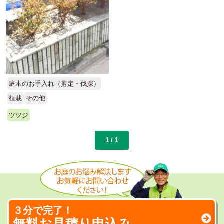
庭木のお手入れ（剪定・伐採）
植栽
その他
ツツジ
1 / 1
３分で完了！
無料お見積り申込み