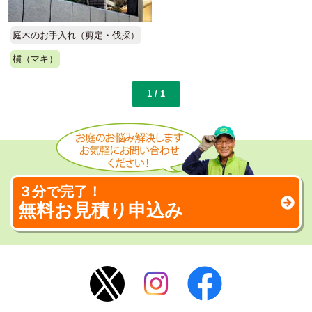
庭木のお手入れ（剪定・伐採）
槇（マキ）
1 / 1
３分で完了！
無料お見積り申込み