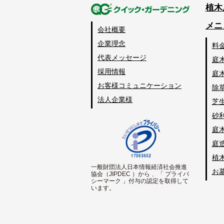
植木
メニ
会社概要
企業理念
料
代表メッセージ
庭
採用情報
庭
お客様コミュニケーション
除
法人企業様
芝
砂
庭
庭
植
一般財団法人日本情報経済社会推進
お
協会（JIPDEC ）から 、「 プライバ
シーマーク 」付与の認定を取得して
います。