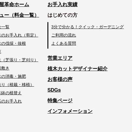
屋革命ホーム
お手入れ実績
ュー（料金一覧）
はじめての方
金一覧
3分で分かる！クイック・ガーデニング
木のお手入れ（剪定）
ご利用の流れ
木の伐採・抜根
よくある質問
草
営業エリア
生（芝張り・芝刈り）
利敷き
植木カットデザイナー紹介
木の消毒・施肥
お客様の声
造り（植栽・移植）
SDGs
木鉢の植替え
特集ページ
墓のお手入れ
インフォメーション