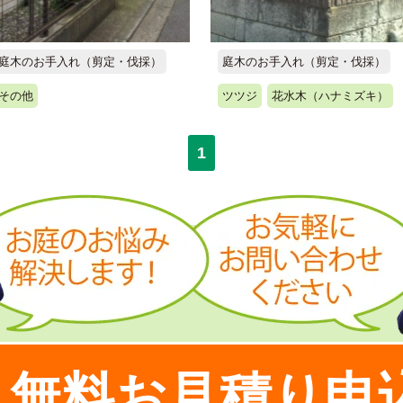
庭木のお手入れ（剪定・伐採）
庭木のお手入れ（剪定・伐採）
その他
ツツジ
花水木（ハナミズキ）
1
無料お見積り申
！