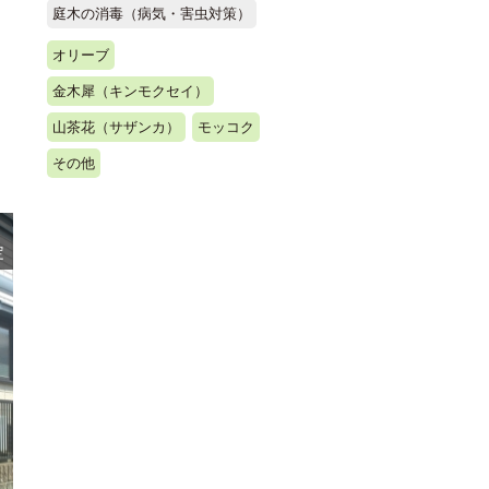
庭木の消毒（病気・害虫対策）
オリーブ
金木犀（キンモクセイ）
山茶花（サザンカ）
モッコク
その他
定