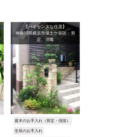
【ハイセンスな住居】
神奈川県横浜市保土ケ谷区：剪
定、消毒
庭木のお手入れ（剪定・伐採）
生垣のお手入れ