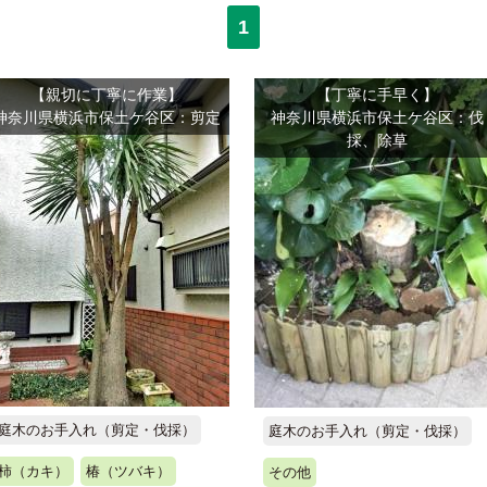
1
【親切に丁寧に作業】
【丁寧に手早く】
神奈川県横浜市保土ケ谷区：剪定
神奈川県横浜市保土ケ谷区：伐
採、除草
庭木のお手入れ（剪定・伐採）
庭木のお手入れ（剪定・伐採）
柿（カキ）
椿（ツバキ）
その他