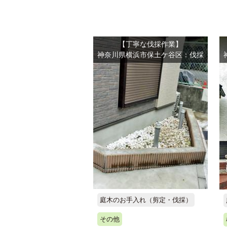
【丁寧な伐採作業】
神奈川県横浜市保土ケ谷区：伐採
庭木のお手入れ（剪定・伐採）
その他