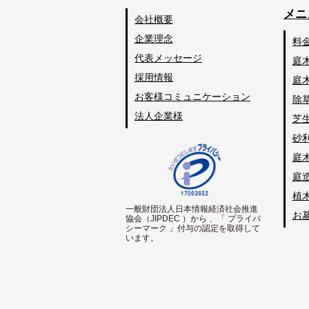
メニ
会社概要
企業理念
料
代表メッセージ
庭
採用情報
庭
お客様コミュニケーション
除
法人企業様
芝
砂
庭
庭
植
一般財団法人日本情報経済社会推進
お
協会（JIPDEC ）から 、「 プライバ
シーマーク 」付与の認定を取得して
います。