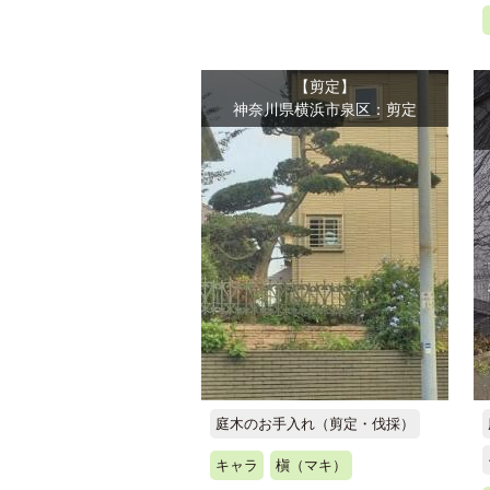
【剪定】
神奈川県横浜市泉区：剪定
庭木のお手入れ（剪定・伐採）
キャラ
槇（マキ）