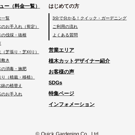
ュー（料金一覧）
はじめての方
金一覧
3分で分かる！クイック・ガーデニング
木のお手入れ（剪定）
ご利用の流れ
木の伐採・抜根
よくある質問
草
営業エリア
生（芝張り・芝刈り）
利敷き
植木カットデザイナー紹介
木の消毒・施肥
お客様の声
造り（植栽・移植）
SDGs
木鉢の植替え
特集ページ
墓のお手入れ
インフォメーション
© Quick Gardening Co., Ltd.