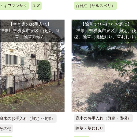
トキワマンサク
ユズ
百日紅（サルスベリ）
【空き家のお手入れ】
【除草でひらけたお庭に】
神奈川県横浜市泉区：伐採、除
神奈川県横浜市泉区：剪定、伐
草、除草剤散布
採、除草（機械刈り、草むしり
庭木のお手入れ（剪定・伐採）
庭木のお手入れ（剪定・伐採）
除草・草むしり
その他