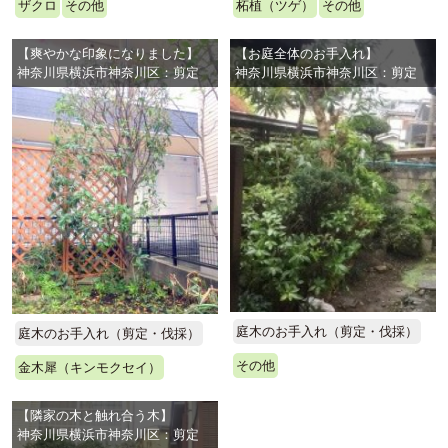
ザクロ
その他
柘植（ツゲ）
その他
【爽やかな印象になりました】
【お庭全体のお手入れ】
神奈川県横浜市神奈川区：剪定
神奈川県横浜市神奈川区：剪定
庭木のお手入れ（剪定・伐採）
庭木のお手入れ（剪定・伐採）
その他
金木犀（キンモクセイ）
【隣家の木と触れ合う木】
神奈川県横浜市神奈川区：剪定