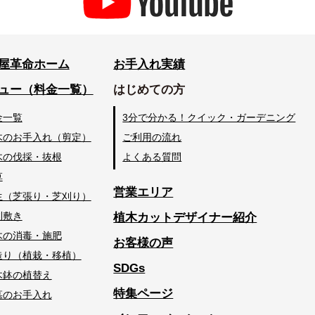
屋革命ホーム
お手入れ実績
ュー（料金一覧）
はじめての方
金一覧
3分で分かる！クイック・ガーデニング
木のお手入れ（剪定）
ご利用の流れ
木の伐採・抜根
よくある質問
草
営業エリア
生（芝張り・芝刈り）
利敷き
植木カットデザイナー紹介
木の消毒・施肥
お客様の声
造り（植栽・移植）
SDGs
木鉢の植替え
特集ページ
墓のお手入れ