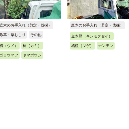
庭木のお手入れ（剪定・伐採）
庭木のお手入れ（剪定・伐採）
除草・草むしり
その他
金木犀（キンモクセイ）
梅（ウメ）
柿（カキ）
柘植（ツゲ）
ナンテン
ゴヨウマツ
ヤマボウシ