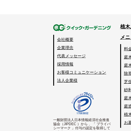
植木
メニ
会社概要
企業理念
料
代表メッセージ
庭
採用情報
庭
お客様コミュニケーション
除
法人企業様
芝
砂
庭
庭
植
一般財団法人日本情報経済社会推進
お
協会（JIPDEC ）から 、「 プライバ
シーマーク 」付与の認定を取得して