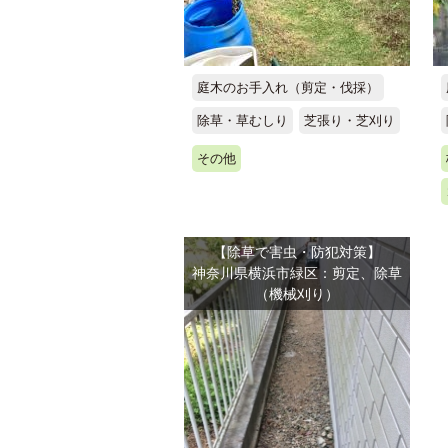
庭木のお手入れ（剪定・伐採）
除草・草むしり
芝張り・芝刈り
その他
【除草で害虫・防犯対策】
神奈川県横浜市緑区：剪定、除草
（機械刈り）