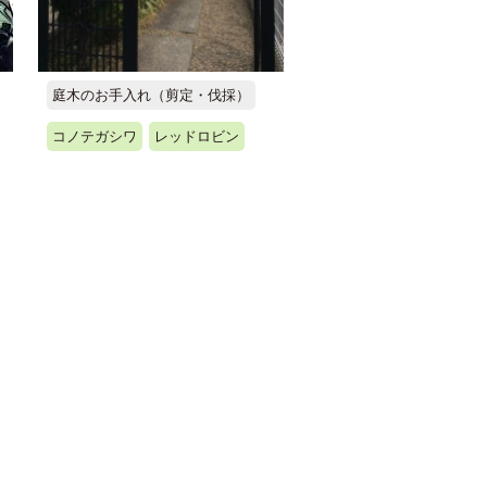
庭木のお手入れ（剪定・伐採）
コノテガシワ
レッドロビン