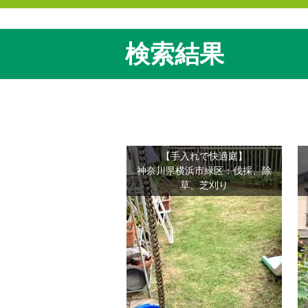
検索結果
【手入れで快適庭】
神奈川県横浜市緑区：伐採、除
草、芝刈り