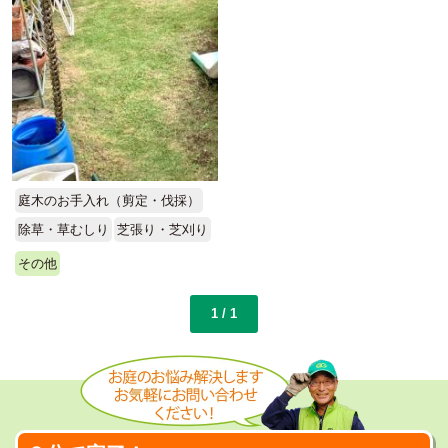
庭木のお手入れ（剪定・伐採）
除草・草むしり
芝張り・芝刈り
その他
1 / 1