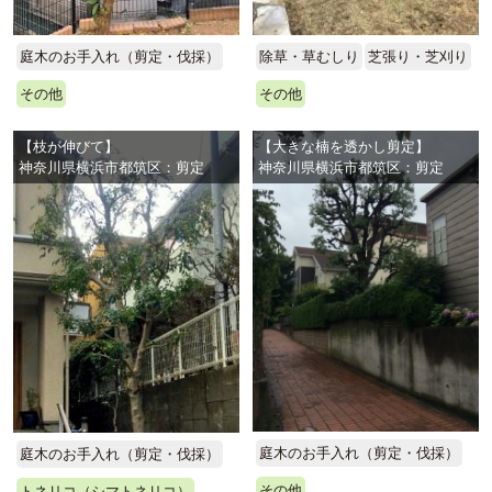
庭木のお手入れ（剪定・伐採）
除草・草むしり
芝張り・芝刈り
その他
その他
【枝が伸びて】
【大きな楠を透かし剪定】
神奈川県横浜市都筑区：剪定
神奈川県横浜市都筑区：剪定
庭木のお手入れ（剪定・伐採）
庭木のお手入れ（剪定・伐採）
その他
トネリコ（シマトネリコ）