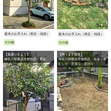
庭木のお手入れ（剪定・伐採）
庭木のお手入れ（剪定・伐採）
その他
その他
【風通りをよく】
【隅々まで除草】
神奈川県横浜市都筑区：剪定
神奈川県横浜市都筑区：除草・草
むしり、芝張り・芝刈り