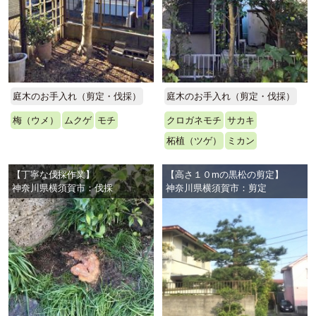
庭木のお手入れ（剪定・伐採）
庭木のお手入れ（剪定・伐採）
梅（ウメ）
ムクゲ
モチ
クロガネモチ
サカキ
柘植（ツゲ）
ミカン
【丁寧な伐採作業】
【高さ１０mの黒松の剪定】
神奈川県横須賀市：伐採
神奈川県横須賀市：剪定