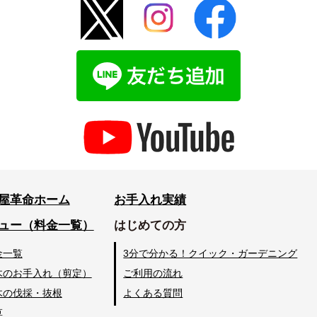
屋革命ホーム
お手入れ実績
ュー（料金一覧）
はじめての方
金一覧
3分で分かる！クイック・ガーデニング
木のお手入れ（剪定）
ご利用の流れ
木の伐採・抜根
よくある質問
草