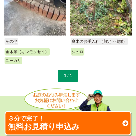
庭木のお手入れ（剪定・伐採）
その他
シュロ
金木犀（キンモクセイ）
ユーカリ
1 / 1
３分で完了！
無料お見積り申込み