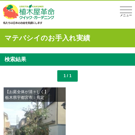
メニュー
マテバシイのお手入れ実績
検索結果
1 / 1
【お庭全体が清々しく】
栃木県宇都宮市：剪定