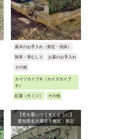
庭木のお手入れ（剪定・伐採）
除草・草むしり
お墓のお手入れ
その他
カイヅカイブキ（カイズカイブ
キ）
紅葉（モミジ）
その他
【窓を覆いつくすくように】
草
愛知県名古屋市千種区：剪定