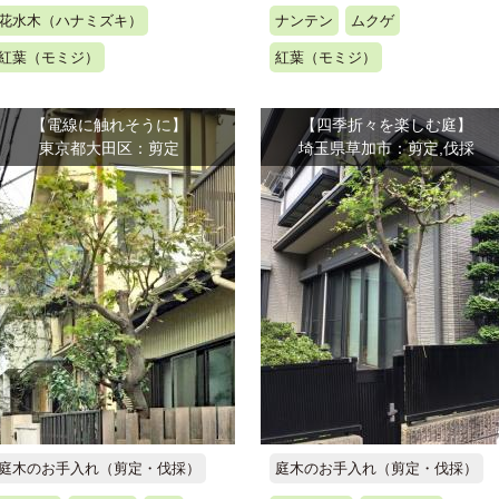
花水木（ハナミズキ）
ナンテン
ムクゲ
紅葉（モミジ）
紅葉（モミジ）
【電線に触れそうに】
【四季折々を楽しむ庭】
東京都大田区：剪定
埼玉県草加市：剪定,伐採
庭木のお手入れ（剪定・伐採）
庭木のお手入れ（剪定・伐採）