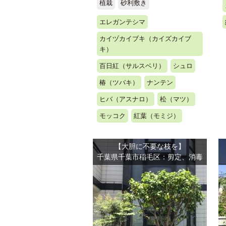
植栽
砂利敷き
エレガンテシマ
カイヅカイブキ（カイズカイブ
キ）
百日紅（サルスベリ）
シュロ
椿（ツバキ）
ナンテン
ヒバ（アスナロ）
松（マツ）
モッコク
紅葉（モミジ）
【大胆に不要な枝を】
千葉県千葉市稲毛区：剪定、消毒