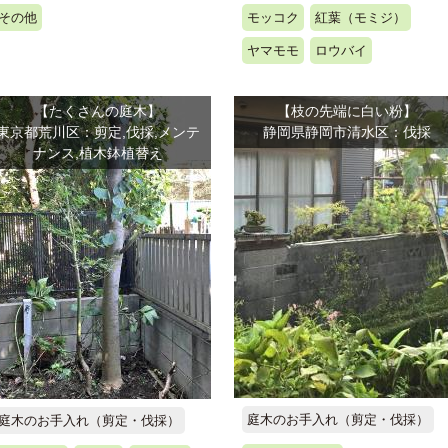
その他
モッコク
紅葉（モミジ）
ヤマモモ
ロウバイ
【たくさんの庭木】
【枝の先端に白い粉】
東京都荒川区：剪定,伐採,メンテ
静岡県静岡市清水区：伐採
ナンス,植木鉢植替え
庭木のお手入れ（剪定・伐採）
庭木のお手入れ（剪定・伐採）