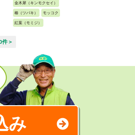
金木犀（キンモクセイ）
椿（ツバキ）
モッコク
紅葉（モミジ）
0件＞
込み