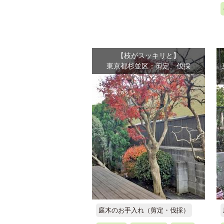
【枝がスッキリと】
東京都杉並区：剪定、伐採
庭木のお手入れ（剪定・伐採）