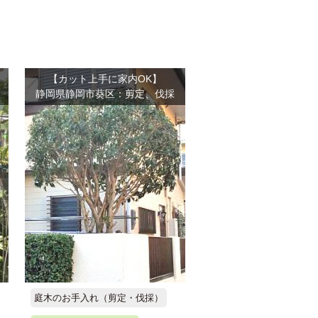
【カット上手に家内OK】
静岡県静岡市葵区：剪定、伐採
庭木のお手入れ（剪定・伐採）