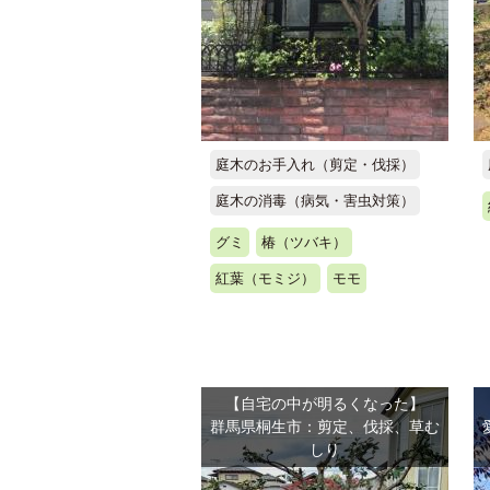
庭木のお手入れ（剪定・伐採）
庭木の消毒（病気・害虫対策）
グミ
椿（ツバキ）
紅葉（モミジ）
モモ
【自宅の中が明るくなった】
群馬県桐生市：剪定、伐採、草む
しり