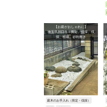
【お庭がおしゃれに】
埼玉県川口市：剪定、伐採、伐
採、植栽、砂利敷き
庭木のお手入れ（剪定・伐採）