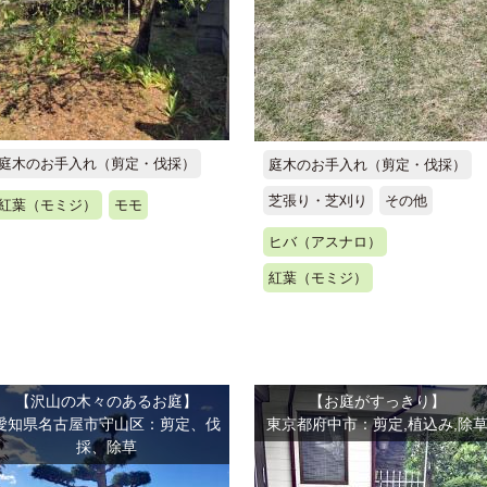
庭木のお手入れ（剪定・伐採）
庭木のお手入れ（剪定・伐採）
芝張り・芝刈り
その他
紅葉（モミジ）
モモ
ヒバ（アスナロ）
紅葉（モミジ）
【沢山の木々のあるお庭】
【お庭がすっきり】
愛知県名古屋市守山区：剪定、伐
東京都府中市：剪定,植込み,除
採、除草