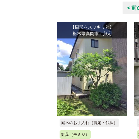
＜前
【樹形をスッキリと】
栃木県真岡市：剪定
庭木のお手入れ（剪定・伐採）
紅葉（モミジ）