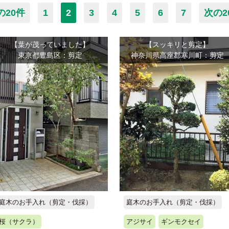
の20件
1
2
3
4
5
6
7
次の2
【葉が茂っていました】
【スッキリと剪定】
東京都豊島区：剪定
神奈川県高座郡寒川町：剪定
庭木のお手入れ（剪定・伐採）
庭木のお手入れ（剪定・伐採）
桜（サクラ）
アジサイ
ギンモクセイ