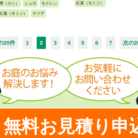
紅葉（モミジ）
樫（カシ）
シュロ
モクレン
紅葉（モミジ）
ヤツデ
の20件
1
2
3
4
5
6
7
次の2
無料お見積り申
！