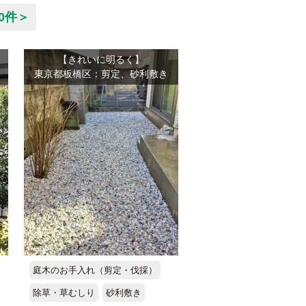
0件＞
【きれいに明るく】
東京都板橋区：剪定、砂利敷き
庭木のお手入れ（剪定・伐採）
除草・草むしり
砂利敷き