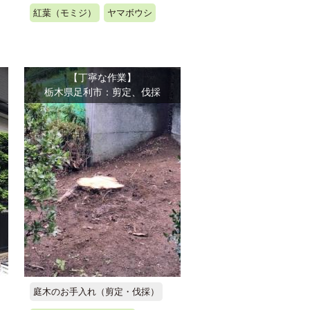
紅葉（モミジ）
ヤマボウシ
【丁寧な作業】
栃木県足利市：剪定、伐採
庭木のお手入れ（剪定・伐採）