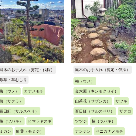
庭木のお手入れ（剪定・伐採）
庭木のお手入れ（剪定・伐採）
除草・草むしり
梅（ウメ）
梅（ウメ）
カナメモチ
金木犀（キンモクセイ）
桜（サクラ）
山茶花（サザンカ）
サツキ
百日紅（サルスベリ）
百日紅（サルスベリ）
ザクロ
椿（ツバキ）
ヒマラヤスギ
ツツジ
椿（ツバキ）
ミカン
紅葉（モミジ）
ナンテン
ベニカナメモチ