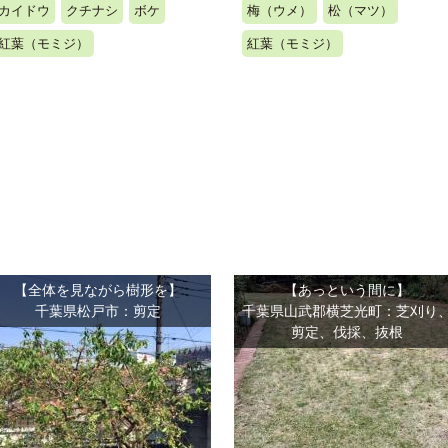
カイドウ
クチナシ
ボケ
梅（ウメ）
松（マツ）
紅葉（モミジ）
紅葉（モミジ）
【全体を見ながら樹形を】
【あっという間に】
千葉県松戸市：剪定
千葉県山武郡横芝光町：芝刈り
剪定、伐採、抜根