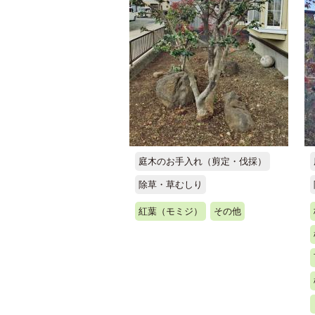
庭木のお手入れ（剪定・伐採）
除草・草むしり
紅葉（モミジ）
その他