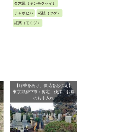
金木犀（キンモクセイ）
チャボヒバ
柘植（ツゲ）
紅葉（モミジ）
【線香をあげ、供花をお供え】
、
東京都府中市：剪定、伐採、お墓
のお手入れ