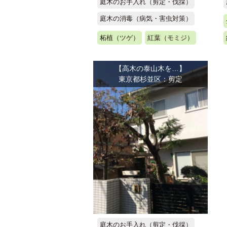
庭木のお手入れ（剪定・伐採）
庭木の消毒（病気・害虫対策）
柘植（ツゲ）
紅葉（モミジ）
【高木の泰山木を…】
東京都杉並区：剪定
庭木のお手入れ（剪定・伐採）