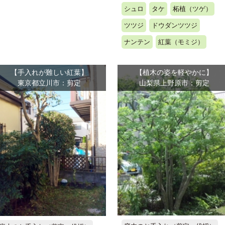
シュロ
タケ
柘植（ツゲ）
ツツジ
ドウダンツツジ
ナンテン
紅葉（モミジ）
【手入れが難しい紅葉】
【植木の姿を軽やかに】
東京都立川市：剪定
山梨県上野原市：剪定