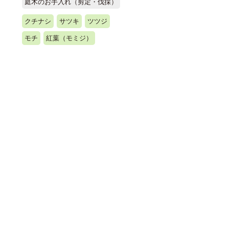
庭木のお手入れ（剪定・伐採）
クチナシ
サツキ
ツツジ
モチ
紅葉（モミジ）