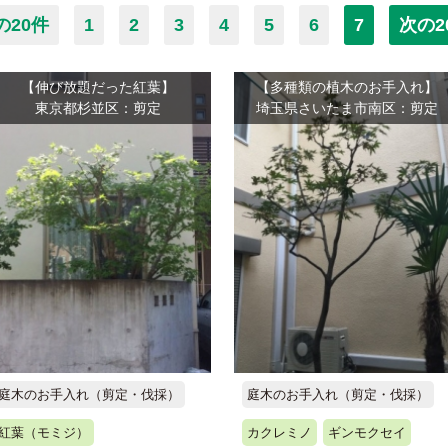
の20件
1
2
3
4
5
6
7
次の2
【伸び放題だった紅葉】
【多種類の植木のお手入れ】
東京都杉並区：剪定
埼玉県さいたま市南区：剪定
庭木のお手入れ（剪定・伐採）
庭木のお手入れ（剪定・伐採）
紅葉（モミジ）
カクレミノ
ギンモクセイ