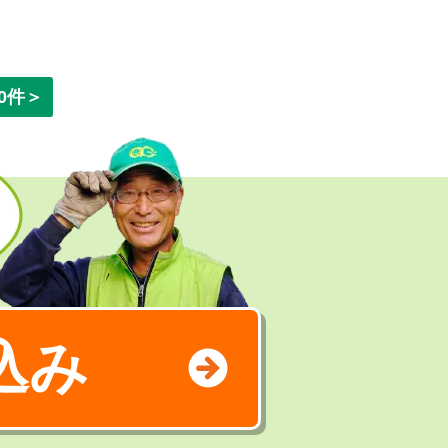
0件＞
込み