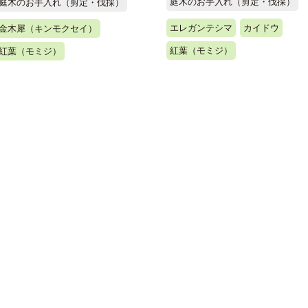
庭木のお手入れ（剪定・伐採）
庭木のお手入れ（剪定・伐採）
エレガンテシマ
カイドウ
金木犀（キンモクセイ）
紅葉（モミジ）
紅葉（モミジ）