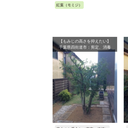
紅葉（モミジ）
【もみじの高さを抑えたい】
千葉県四街道市：剪定、消毒