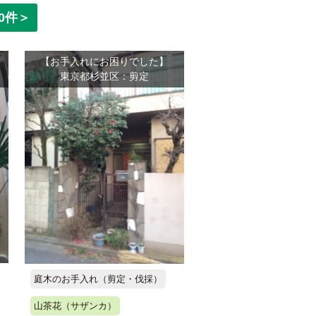
0件＞
【お手入れにお困りでした】
東京都杉並区：剪定
庭木のお手入れ（剪定・伐採）
山茶花（サザンカ）