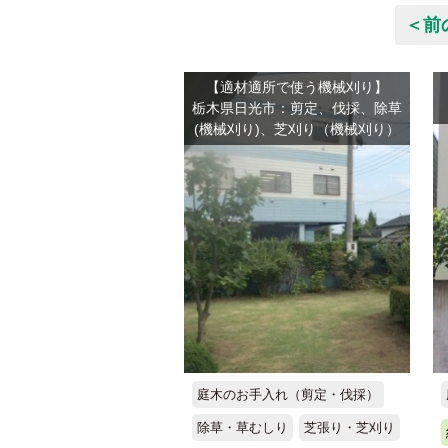
＜前
【適材適所で使う機械刈り】
栃木県日光市：剪定、伐採、除草
(機械刈り)、芝刈り（機械刈り）
庭木のお手入れ（剪定・伐採）
除草・草むしり
芝張り・芝刈り