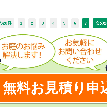
の20件
1
2
3
4
5
6
7
次の2
無料お見積り申
！